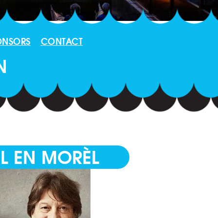
ONSORS
CONTACT
N
EL EN MORÈL