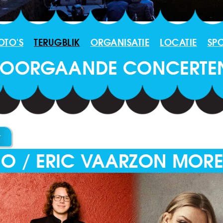
OTO'S
TERUGBLIK
ORGANISATIE
LOCATIE
SP
 VOORGAANDE CONCERTE
IO / ERIC VAARZON MOR