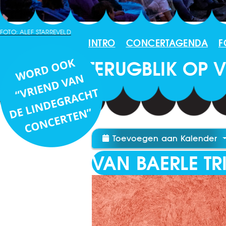
FOTO: ALEF STARREVELD
INTRO
CONCERTAGENDA
F
TERUGBLIK OP
Toevoegen aan Kalender
VAN BAERLE TR