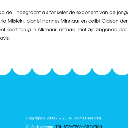
 op de Lindegracht als fonkelende exponent van de jonge 
ia Milstein, pianist Hannes Minnaar en cellist Gideon den
rel keert terug in Alkmaar, ditmaal met zijn zingende do
avis.
Copyright © 2003 - 2026. All Rights Reserved.
Grafisch ontwerp:
TDH STRATEGY+CREATION