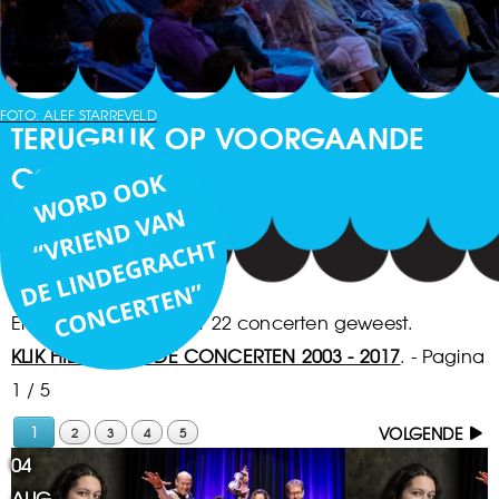
FOTO: ALEF STARREVELD
TERUGBLIK OP VOORGAANDE
CONCERTEN
Er zijn na 2017 al weer 22 concerten geweest.
KLIK HIER VOOR DE CONCERTEN 2003 - 2017
.
- Pagina
1 / 5
1
VOLGENDE
2
3
4
5
04
AUG