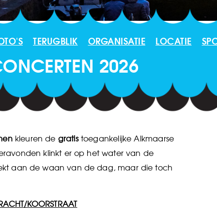
OTO'S
TERUGBLIK
ORGANISATIE
LOCATIE
SP
CONCERTEN 2026
amen
kleuren de
gratis
toegankelijke Alkmaarse
eravonden klinkt er op het water van de
trekt aan de waan van de dag, maar die toch
RACHT/KOORSTRAAT