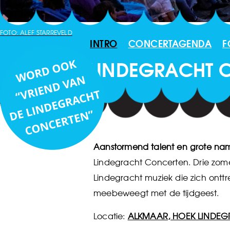
FOTO: ALEF STARREVELD
INTRO
CONCERTAGENDA
F
LINDEGRACHT 
Aanstormend talent en grote n
Lindegracht Concerten. Drie zom
Lindegracht muziek die zich ont
meebeweegt met de tijdgeest.
Locatie:
ALKMAAR, HOEK LINDEG