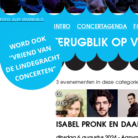
FOTO: ALEF STARREVELD
INTRO
CONCERTAGENDA
F
TERUGBLIK OP
3 evenementen in deze categori
06
AUG
2024
ISABEL PRONK EN DA
dinsdag 6 augustus 2024