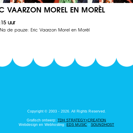
RIC VAARZON MOREL EN MORÈL
:15
 Na de pauze: Eric Vaarzon Morel en Morèl
Copyright © 2003 - 2026. All Rights Reserved.
Grafisch ontwerp:
TDH STRATEGY+CREATION
Webdesign en Webhosting:
EDS MUSIC
-
SOUNDHOST