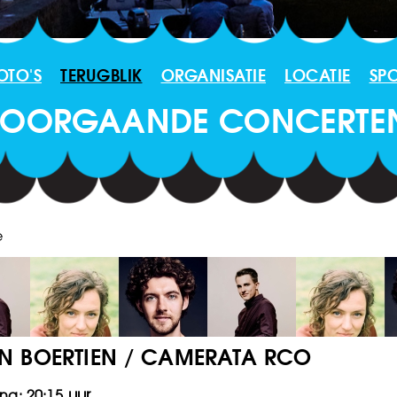
OTO'S
TERUGBLIK
ORGANISATIE
LOCATIE
SP
 VOORGAANDE CONCERTE
e
AN BOERTIEN / CAMERATA RCO
20:15